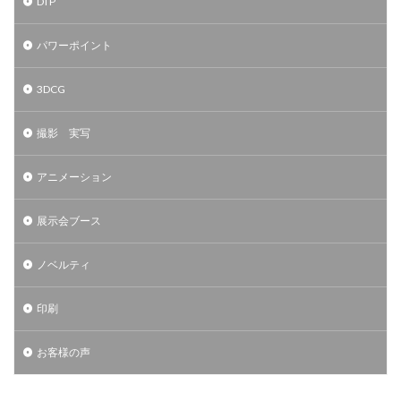
DTP
パワーポイント
3DCG
撮影 実写
アニメーション
展示会ブース
ノベルティ
印刷
お客様の声