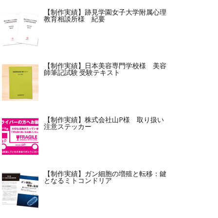
【制作実績】跡見学園女子大学附属心理
教育相談所様 紀要
【制作実績】日本美容専門学校様 美容
師筆記試験 受験テキスト
【制作実績】株式会社山P様 取り扱い
注意ステッカー
【制作実績】ガン細胞の増殖と転移：鍵
となるミトコンドリア