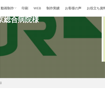
動画制作
印刷
WEB
制作実績
お客様の声
お役立ち資
京総合病院様
動画制作
ライブ配信
様