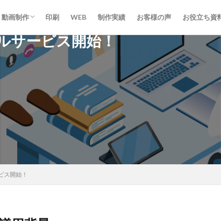
動画制作
印刷
WEB
制作実績
お客様の声
お役立ち資
ルサービス開始！
動画制作
ライブ配信
ビス開始！