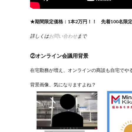
★期間限定価格：
1
本
2
万円！！
先着
100
名限
詳しくは
お問い合わせ
まで
②オンライン会議用背景
在宅勤務が増え、オンラインの商談も自宅でや
背景画像、気になりますよね？