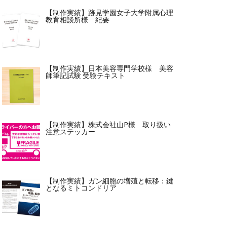
【制作実績】跡見学園女子大学附属心理
教育相談所様 紀要
【制作実績】日本美容専門学校様 美容
師筆記試験 受験テキスト
【制作実績】株式会社山P様 取り扱い
注意ステッカー
【制作実績】ガン細胞の増殖と転移：鍵
となるミトコンドリア