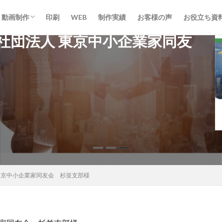
動画制作
印刷
WEB
制作実績
お客様の声
お役立ち資
社団法人 東京中小企業家同友
動画制作
ライブ配信
東京中小企業家同友会 杉並支部様