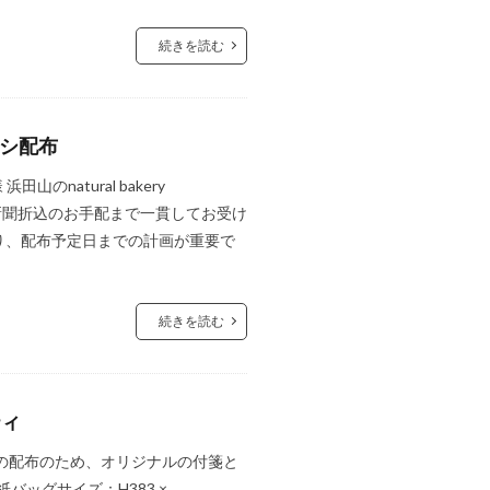
続きを読む
ラシ配布
のnatural bakery
を制作。新聞折込のお手配まで一貫してお受け
り、配布予定日までの計画が重要で
続きを読む
ティ
の配布のため、オリジナルの付箋と
紙バッグサイズ：H383 ×