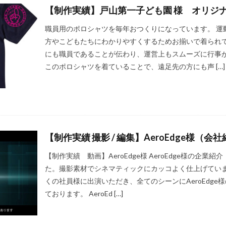
【制作実績】戸山第一子ども園 様 オリジ
職員用のポロシャツを毎年おつくりになっています。 運
方やこどもたちにわかりやすくするためお揃いで着られて
にも職員であることが伝わり、運営上もスムーズに行事が
このポロシャツを着ていることで、遠足先の方にも声 […]
【制作実績 撮影 / 編集】AeroEdge様（会
【制作実績 動画】AeroEdge様 AeroEdge様の企
た。撮影素材でシネマティックにカッコよく仕上げています
くの社員様に出演いただき、全てのシーンにAeroEdg
ております。 AeroEd […]