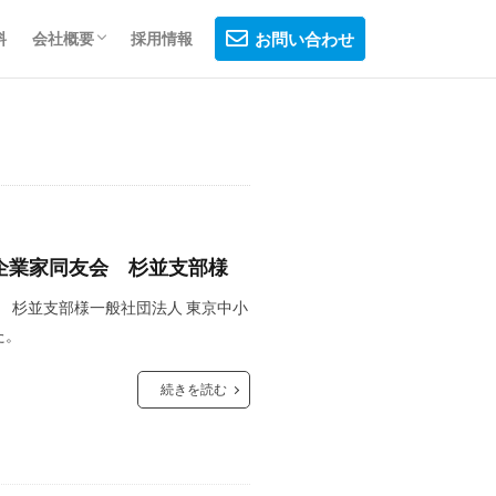
料
会社概要
採用情報
お問い合わせ
会社概要
制作フロー
プライバシーポリシー
小企業家同友会 杉並支部様
 杉並支部様一般社団法人 東京中小
た。
続きを読む