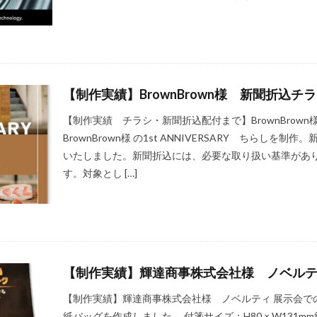
【制作実績】BrownBrown様 新聞折込チ
【制作実績 チラシ・新聞折込配付まで】BrownBrown様 浜田山
BrownBrown様 の1st ANNIVERSARY ちらし
いたしました。新聞折込には、必要な取り扱い基準があ
す。対象とし […]
【制作実績】輝達商事株式会社様 ノベル
【制作実績】輝達商事株式会社様 ノベルティ 展示会で
紙バッグを作成しました。 付箋サイズ：H80 × W131mm