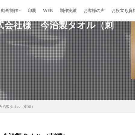
動画制作
印刷
WEB
制作実績
お客様の声
お役立ち資
式会社様 今治製タオル（刺
動画制作
ライブ配信
今治製タオル（刺繍）