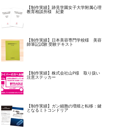
【制作実績】跡見学園女子大学附属心理
教育相談所様 紀要
【制作実績】日本美容専門学校様 美容
師筆記試験 受験テキスト
【制作実績】株式会社山P様 取り扱い
注意ステッカー
【制作実績】ガン細胞の増殖と転移：鍵
となるミトコンドリア