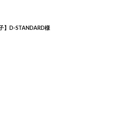
】D-STANDARD様