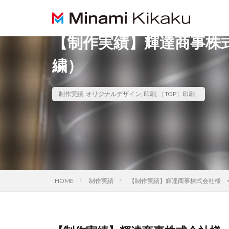
【制作実績】輝達商事株
繍）
制作実績
,
オリジナルデザイン
,
印刷
,
［TOP］印刷
HOME
制作実績
【制作実績】輝達商事株式会社様 