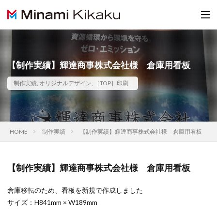
【制作実績】輝達商事株式会社様 倉庫用看板
制作実績
,
オリジナルデザイン
,
［TOP］印刷
HOME
制作実績
【制作実績】輝達商事株式会社様 倉庫用看板
【制作実績】輝達商事株式会社様 倉庫用看板
倉庫移転のため、看板を新規で作成しました
サイズ：H841mm × W189mm