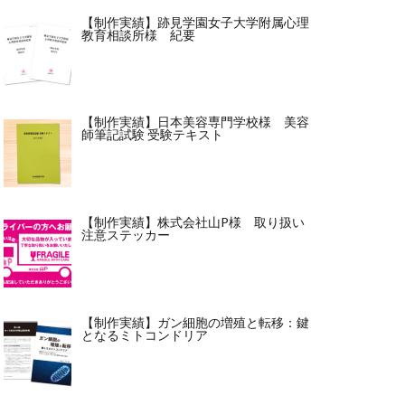
【制作実績】跡見学園女子大学附属心理
教育相談所様 紀要
【制作実績】日本美容専門学校様 美容
師筆記試験 受験テキスト
【制作実績】株式会社山P様 取り扱い
注意ステッカー
【制作実績】ガン細胞の増殖と転移：鍵
となるミトコンドリア