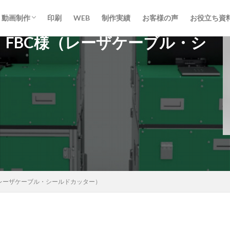
動画制作
印刷
WEB
制作実績
お客様の声
お役立ち資
影】FBC様（レーザケーブル・シ
動画制作
ライブ配信
様（レーザケーブル・シールドカッター）