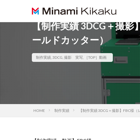
【制作実績 3DCG＋撮
ールドカッター）
制作実績
,
3DCG
,
撮影 実写
,
［TOP］動画
HOME
制作実績
【制作実績 3DCG＋撮影】FBC